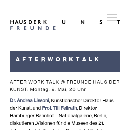
A F T E R W O R K T A L K
AFTER WORK TALK @ FREUNDE HAUS DER
KUNST: Montag, 9. Mai, 20 Uhr
Dr. Andrea Lissoni
, Künstlerischer Direktor Haus
der Kunst, und
Prof. Till Fellrath
, Direktor
Hamburger Bahnhof – Nationalgalerie, Berlin,
diskutieren „Visionen für die Museen des 21.