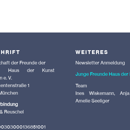
HRIFT
WEITERES
chaft der Freunde der
Newsletter Anmeldung
ung Haus der Kunst
Junge Freunde Haus der
 e. V.
gentenstraße 1
Team
München
Ines Wiskemann, Anja
Amelie Seeliger
rbindung
& Reuschel
0303000136851001