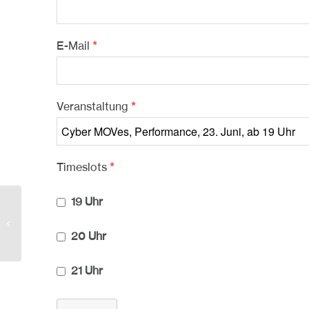
E-Mail
*
Veranstaltung
*
Timeslots
*
19 Uhr
Kuratorinnenführung Fujiko
Nakaya + Carsten Nicolai
20 Uhr
21 Uhr