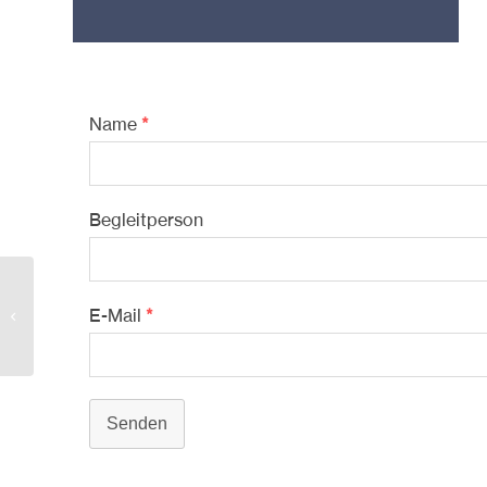
Name
*
Begleitperson
2024-090-13-14-1800-2000
E-Mail
*
Senden