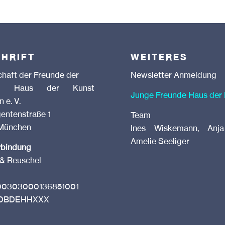
HRIFT
WEITERES
chaft der Freunde der
Newsletter Anmeldung
ung Haus der Kunst
Junge Freunde Haus der
 e. V.
gentenstraße 1
Team
München
Ines Wiskemann, Anja
Amelie Seeliger
rbindung
& Reuschel
0303000136851001
HDBDEHHXXX