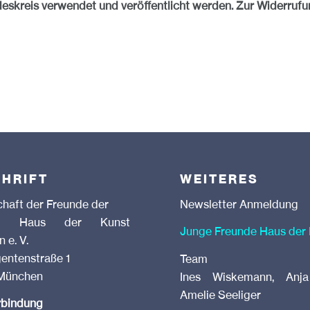
deskreis verwendet und veröffentlicht werden. Zur Widerrufu
HRIFT
WEITERES
chaft der Freunde der
Newsletter Anmeldung
ung Haus der Kunst
Junge Freunde Haus der
 e. V.
gentenstraße 1
Team
München
Ines Wiskemann, Anja
Amelie Seeliger
rbindung