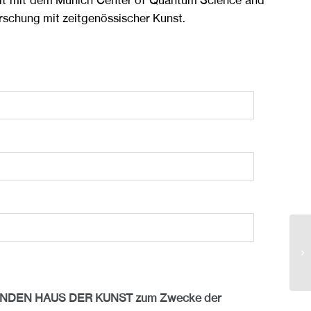
eit mit dem Munich Center of Quantum Science and
rschung mit zeitgenössischer Kunst.
2
FREUNDEN HAUS DER KUNST zum Zwecke der