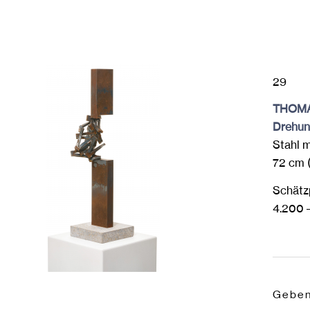
29
THOM
Drehun
Stahl m
72 cm (
Schätzp
4.200 
Geben 