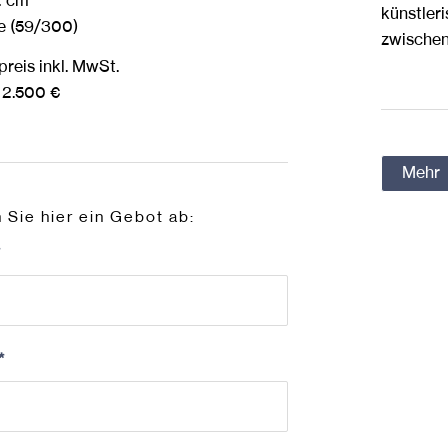
2 cm
künstler
le (59/300)
zwischen
reis inkl. MwSt.
 2.500 €
Mehr
Sie hier ein Gebot ab:
*
*