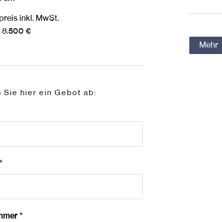
reis inkl. MwSt.
– 8.500 €
Mehr
Sie hier ein Gebot ab:
*
*
mmer
*