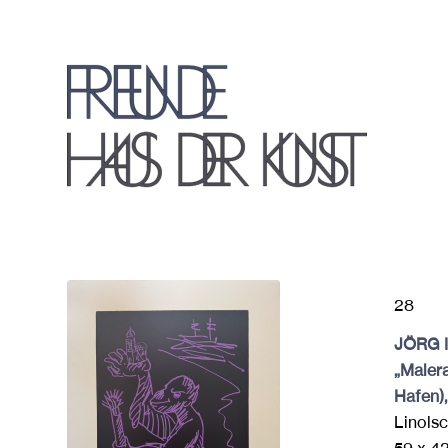
28
JÖRG 
„Maler
Hafen)
Linolsc