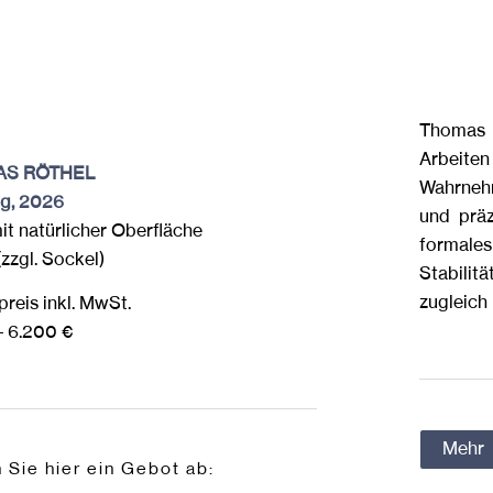
Thomas 
Arbeit
AS RÖTHEL
Wahrneh
g, 2026
und präz
it natürlicher Oberfläche
formale
zzgl. Sockel)
Stabilit
zugleich
reis inkl. MwSt.
– 6.200 €
Mehr
Sie hier ein Gebot ab: